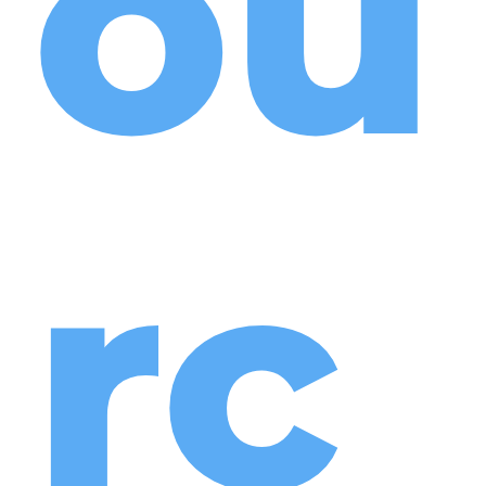
ou
rc