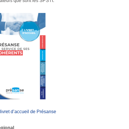
rateurs que sont les SPSTI.
 livret d’accueil de Présanse
égional