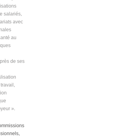
isations
e salariés,
ariats avec
onales
Santé au
isques
uprès de ses
alisation
travail,
tion
que
oyeur ».
Commissions
sionnels,