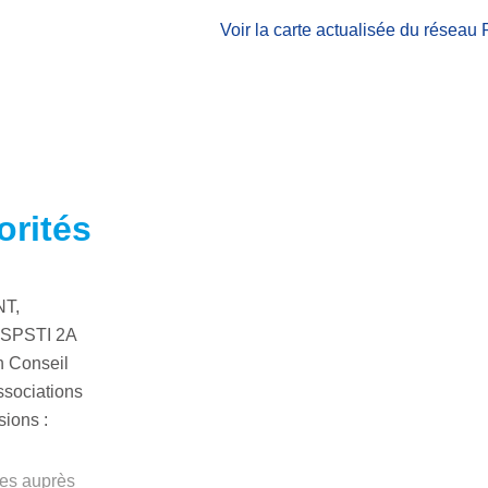
Voir la carte actualisée du réseau
orités
NT,
e SPSTI 2A
n Conseil
ssociations
sions :
ces auprès