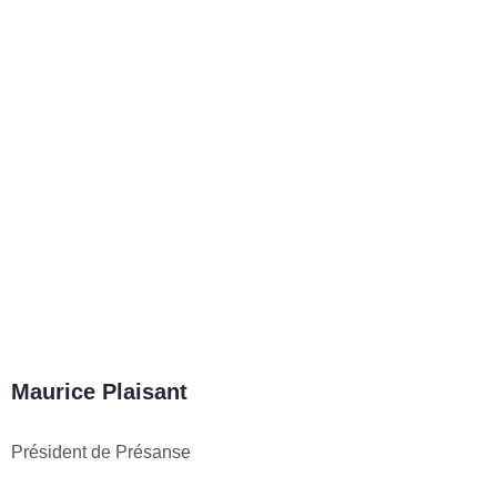
aurice Plaisant
ésident de Présanse