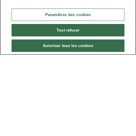
Actualités
Ressources
Paramètres des cookies
Agenda
Tout refuser
Annuaire
Contact
Autoriser tous les cookies
ACCÉDEZ À L'ESPACE ADHÉRENTS