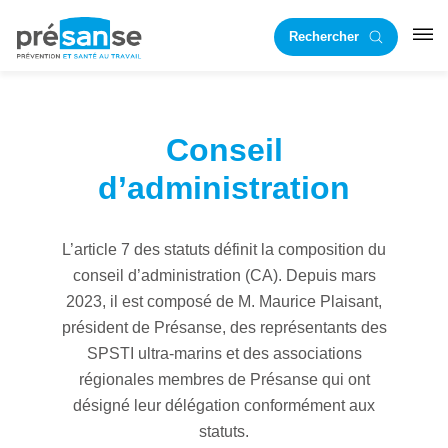
Passer
Passer
Rechercher
à
au
RST
la
contenu
navigation
principal
principale
Conseil
d’administration
L’article 7 des statuts définit la composition du
conseil d’administration (CA). Depuis mars
2023, il est composé de M. Maurice Plaisant,
président de Présanse, des représentants des
SPSTI ultra-marins et des associations
régionales membres de Présanse qui ont
désigné leur délégation conformément aux
statuts.