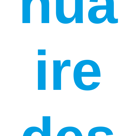
nua
ire