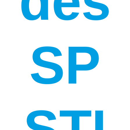
des
SP
STI