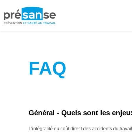
Passer
Passer
à
au
la
contenu
navigation
principal
principale
FAQ
Général - Quels sont les enje
L’intégralité du coût direct des accidents du trava