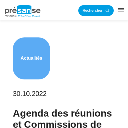
Passer
Passer
Rechercher
à
au
RST
la
contenu
navigation
principal
principale
Actualités
30.10.2022
Agenda des réunions
et Commissions de