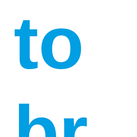
to
br