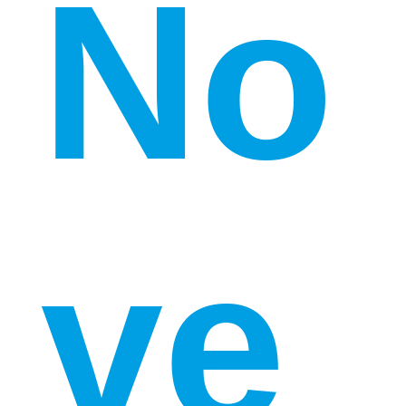
No
ve