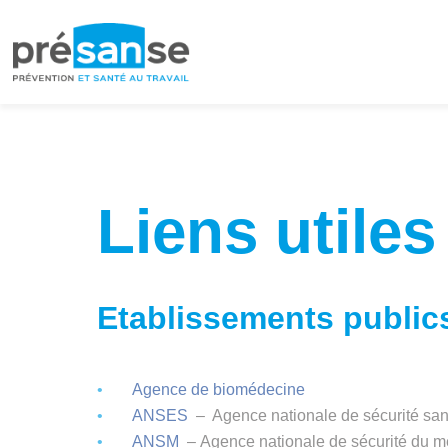
Passer
Passer
à
au
la
contenu
navigation
principal
principale
Liens utiles
Etablissements public
Agence de biomédecine
ANSES
– Agence nationale de sécurité sanit
ANSM
– Agence nationale de sécurité du m