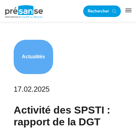
Passer
Passer
Rechercher
à
au
RST
la
contenu
navigation
principal
principale
Actualités
17.02.2025
Activité des SPSTI :
rapport de la DGT