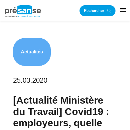
Passer
Passer
Rechercher
à
au
RST
la
contenu
navigation
principal
principale
Actualités
25.03.2020
[Actualité Ministère
du Travail] Covid19 :
employeurs, quelle