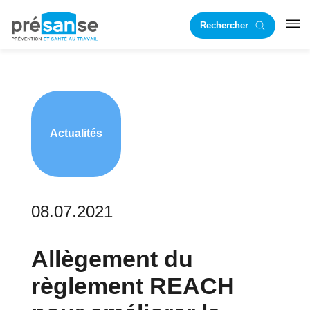
Passer
Passer
Rechercher
à
au
RST
la
contenu
navigation
principal
principale
Actualités
08.07.2021
Allègement du
règlement REACH