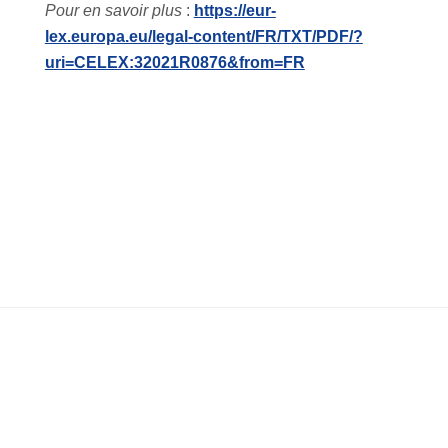
Pour en savoir plus
:
https://eur-
lex.europa.eu/legal-content/FR/TXT/PDF/?
uri=CELEX:32021R0876&from=FR