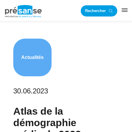
Passer
Passer
Rechercher
à
au
RST
la
contenu
navigation
principal
principale
Actualités
30.06.2023
Atlas de la
démographie