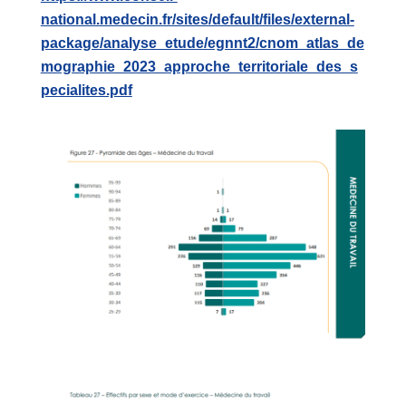
national.medecin.fr/sites/default/files/external-
package/analyse_etude/egnnt2/cnom_atlas_de
mographie_2023_approche_territoriale_des_s
pecialites.pdf