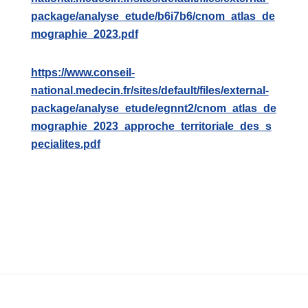
package/analyse_etude/b6i7b6/cnom_atlas_de
mographie_2023.pdf
https://www.conseil-
national.medecin.fr/sites/default/files/external-
package/analyse_etude/egnnt2/cnom_atlas_de
mographie_2023_approche_territoriale_des_s
pecialites.pdf