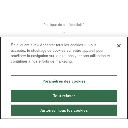
Politique de confidentialité
•
Nous contacter
En cliquant sur « Accepter tous les cookies », vous
•
acceptez le stockage de cookies sur votre appareil pour
améliorer la navigation sur le site, analyser son utilisation et
Liens utiles
contribuer à nos efforts de marketing.
•
Plan du site
Paramètres des cookies
Paramètres des cookies
•
Tout refuser
FAQ
•
Autoriser tous les cookies
CGU
•