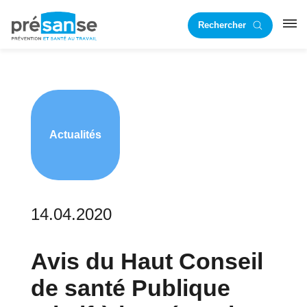
Passer
Passer
Rechercher
à
au
RST
la
contenu
navigation
principal
principale
Actualités
14.04.2020
Avis du Haut Conseil
de santé Publique