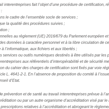
l interentreprises fait l’objet d’une procédure de certification,
 :
dans le cadre de l’ensemble socle de services ;
 que la qualité des procédures suivies ;
tion ;
nnelles au règlement (UE) 2016/679 du Parlement européen et du 
es données à caractère personnel et à la libre circulation de c
 à l’informatique, aux fichiers et aux libertés ;
s services ou outils numériques destinés à être utilisés par les
erentreprises aux référentiels d’interopérabilité et de sécurité m
tion du cahier des charges de certification sont fixés par voie ré
icle L. 4641-2-1. En l’absence de proposition du comité à l’issue
seil d’Etat.
de prévention et de santé au travail interentreprises prévue à l’a
ccréditation ou par un autre organisme d’accréditation visé par
s prescriptions relatives à l’accréditation et abrogeant le règle