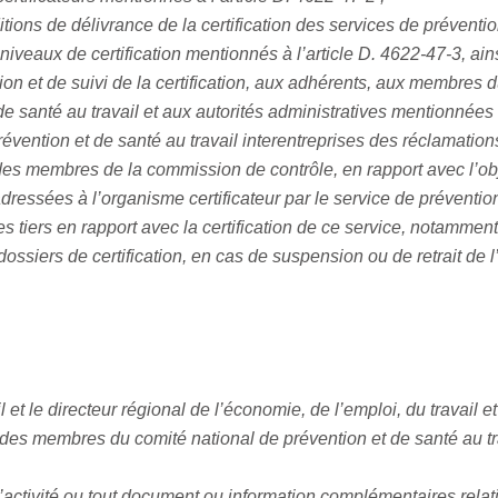
ions de délivrance de la certification des services de prévention
 niveaux de certification mentionnés à l’article D. 4622-47-3, ains
n et de suivi de la certification, aux adhérents, aux membres d
e santé au travail et aux autorités administratives mentionnées à
prévention et de santé au travail interentreprises des réclamati
es membres de la commission de contrôle, en rapport avec l’objet
essées à l’organisme certificateur par le service de prévention e
des tiers en rapport avec la certification de ce service, notamme
dossiers de certification, en cas de suspension ou de retrait de l’
il et le directeur régional de l’économie, de l’emploi, du travail 
des membres du comité national de prévention et de santé au tr
d’activité ou tout document ou information complémentaires relatifs