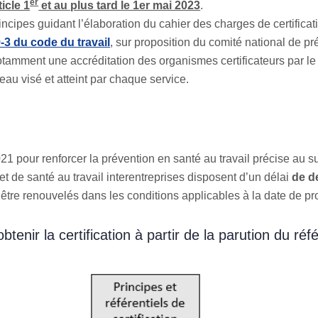
er
icle 1
et au plus tard le 1er mai 2023
.
s principes guidant l’élaboration du cahier des charges de certific
9-3 du code du travail
, sur proposition du comité national de pr
t notamment une accréditation des organismes certificateurs par 
eau visé et atteint par chaque service.
2021 pour renforcer la prévention en santé au travail précise au s
et de santé au travail interentreprises disposent d’un délai
de d
être renouvelés dans les conditions applicables à la date de pro
nir la certification à partir de la parution du réfé