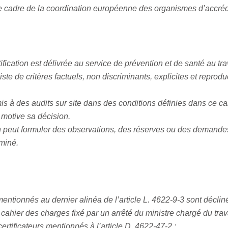
e cadre de la coordination européenne des organismes d’accrédit
tification est délivrée au service de prévention et de santé au tr
ste de critères factuels, non discriminants, explicites et reprod
mis à des audits sur site dans des conditions définies dans ce c
n motive sa décision.
tion peut formuler des observations, des réserves ou des demande
miné.
s mentionnés au dernier alinéa de l’article L. 4622-9-3 sont décli
cahier des charges fixé par un arrêté du ministre chargé du trav
rtificateurs mentionnés à l’article D. 4622-47-2 ;