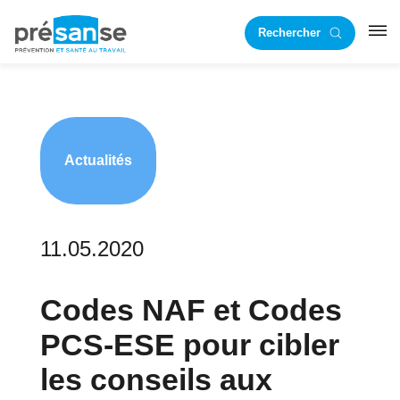
Passer
Passer
Rechercher
à
au
RST
la
contenu
navigation
principal
principale
Actualités
11.05.2020
Codes NAF et Codes
PCS-ESE pour cibler
les conseils aux