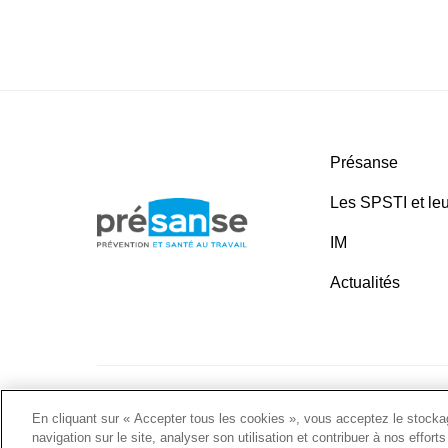
Présanse
Les SPSTI et leu
IM
Actualités
Plan du site
•
Liens utiles
•
Nous contacter
•
Politique 
En cliquant sur « Accepter tous les cookies », vous acceptez le stockag
navigation sur le site, analyser son utilisation et contribuer à nos effort