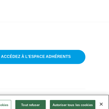
ACCÉDEZ À L'ESPACE ADHÉRENTS
tions légales
•
CGU
•
FAQ
•
Paramètres des cookies
ookies
Tout refuser
Autoriser tous les cookies