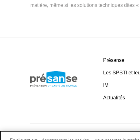
matière, même si les solutions techniques dites 
Présanse
Les SPSTI et leu
IM
Actualités
Plan du site
•
Liens utiles
•
Nous contacter
•
Politique 