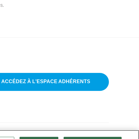
s.
ACCÉDEZ À L'ESPACE ADHÉRENTS
tions légales
•
CGU
•
FAQ
•
Paramètres des cookies