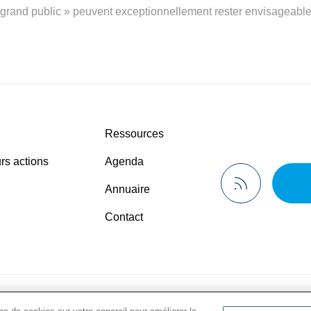
« grand public » peuvent exceptionnellement rester envisageable
Ressources
rs actions
Agenda
Annuaire
Contact
de confidentialité
© 2024 Présanse Tous droits réservés
•
Men