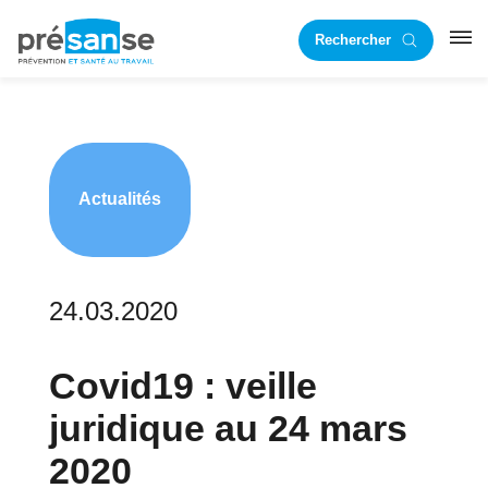
Passer
Passer
Rechercher
à
au
RST
la
contenu
navigation
principal
principale
Actualités
24.03.2020
Covid19 : veille
juridique au 24 mars
2020