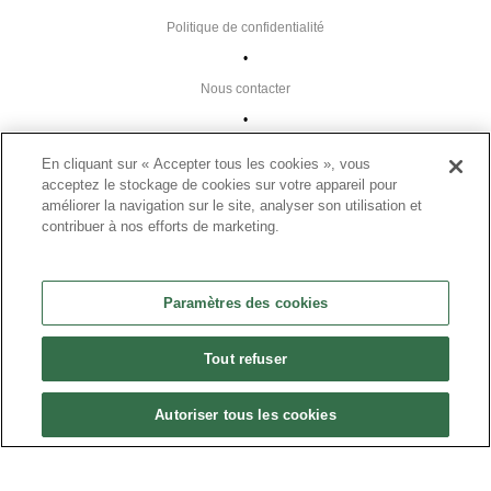
Politique de confidentialité
•
Nous contacter
•
Liens utiles
En cliquant sur « Accepter tous les cookies », vous
•
acceptez le stockage de cookies sur votre appareil pour
améliorer la navigation sur le site, analyser son utilisation et
Plan du site
contribuer à nos efforts de marketing.
Paramètres des cookies
•
Paramètres des cookies
FAQ
•
Tout refuser
CGU
•
Autoriser tous les cookies
Mentions légales
•
© 2024 Présanse Tous droits réservés