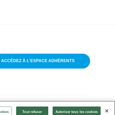
ACCÉDEZ À L'ESPACE ADHÉRENTS
tions légales
•
CGU
•
FAQ
•
Paramètres des cookies
ookies
Tout refuser
Autoriser tous les cookies