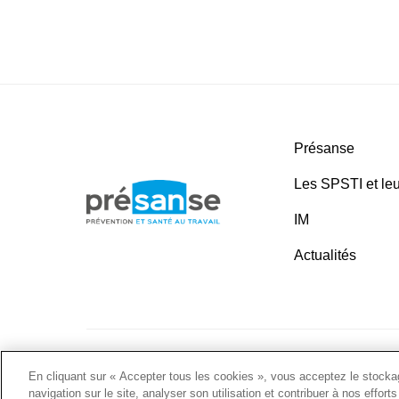
Présanse
Les SPSTI et leu
IM
Actualités
Plan du site
•
Liens utiles
•
Nous contacter
•
Politique 
En cliquant sur « Accepter tous les cookies », vous acceptez le stockag
navigation sur le site, analyser son utilisation et contribuer à nos effort