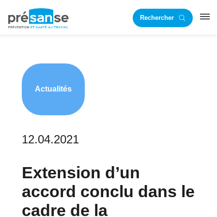
Passer
Passer
Rechercher
à
au
RST
la
contenu
navigation
principal
principale
Actualités
12.04.2021
Extension d’un
accord conclu dans le
cadre de la