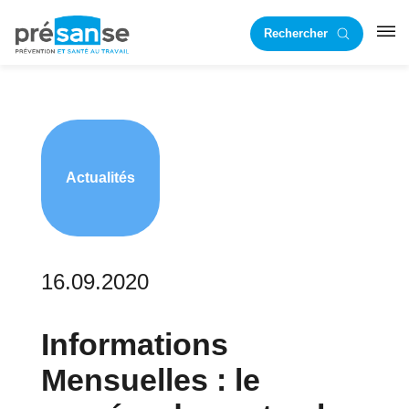
Passer
Passer
Rechercher
à
au
RST
la
contenu
navigation
principal
principale
Actualités
16.09.2020
Informations
Mensuelles : le