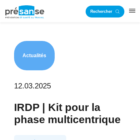
Passer
Passer
Rechercher
à
au
RST
la
contenu
navigation
principal
principale
Actualités
12.03.2025
IRDP | Kit pour la
phase multicentrique