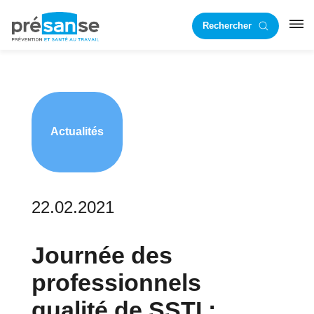
Passer
Passer
Rechercher
à
au
RST
la
contenu
navigation
principal
principale
Actualités
22.02.2021
Journée des
professionnels
qualité de SSTI :