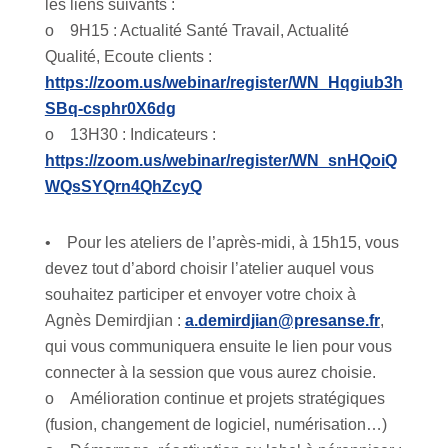
les liens suivants :
o 9H15 : Actualité Santé Travail, Actualité
Qualité, Ecoute clients :
https://zoom.us/webinar/register/WN_Hqgiub3h
SBq-csphr0X6dg
o 13H30 : Indicateurs :
https://zoom.us/webinar/register/WN_snHQoiQ
WQsSYQrn4QhZcyQ
• Pour les ateliers de l’après-midi, à 15h15, vous
devez tout d’abord choisir l’atelier auquel vous
souhaitez participer et envoyer votre choix à
Agnès Demirdjian :
a.demirdjian@presanse.fr
,
qui vous communiquera ensuite le lien pour vous
connecter à la session que vous aurez choisie.
o Amélioration continue et projets stratégiques
(fusion, changement de logiciel, numérisation…)