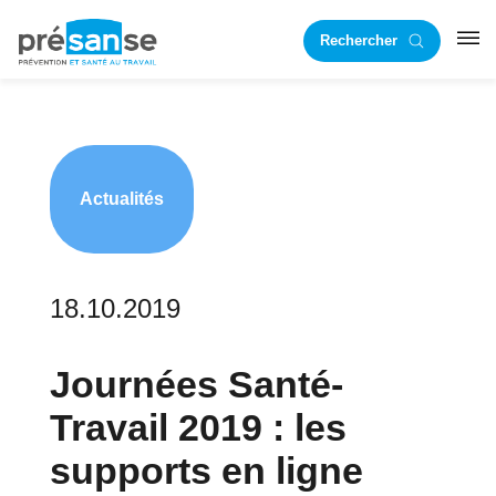
Passer
Passer
Rechercher
à
au
RST
la
contenu
navigation
principal
principale
Actualités
18.10.2019
Journées Santé-
Travail 2019 : les
supports en ligne