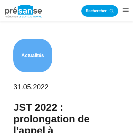
Passer
Passer
Rechercher
à
au
RST
la
contenu
navigation
principal
principale
Actualités
31.05.2022
JST 2022 :
prolongation de
l’appel à