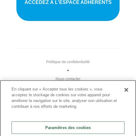
ACCÉDEZ À L'ESPACE ADHÉRENTS
Politique de confidentialité
•
Nous contacter
•
En cliquant sur « Accepter tous les cookies », vous
acceptez le stockage de cookies sur votre appareil pour
Liens utiles
améliorer la navigation sur le site, analyser son utilisation et
•
contribuer à nos efforts de marketing.
Plan du site
Paramètres des cookies
Paramètres des cookies
•