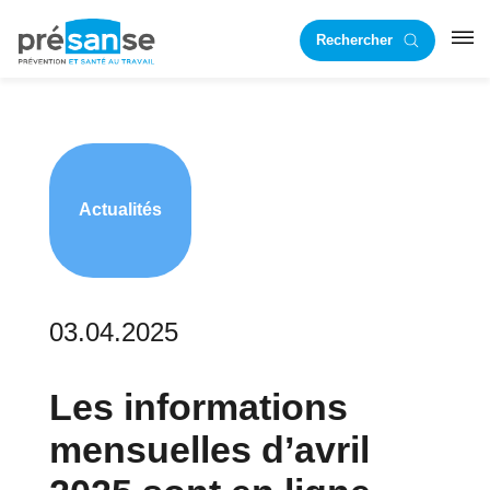
Passer
Passer
Rechercher
à
au
RST
la
contenu
navigation
principal
principale
Actualités
03.04.2025
Les informations
mensuelles d’avril