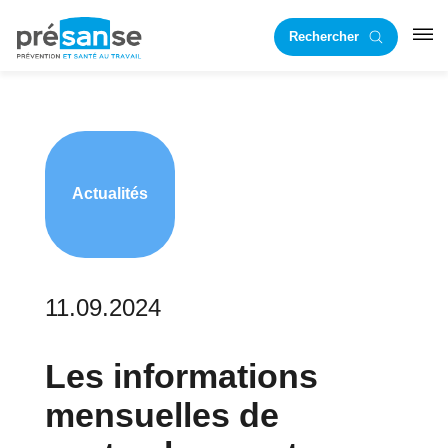
Passer
Passer
Rechercher
à
au
RST
la
contenu
navigation
principal
principale
Actualités
11.09.2024
Les informations
mensuelles de