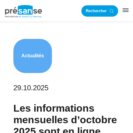
Passer
Passer
Rechercher
à
au
RST
la
contenu
navigation
principal
principale
Actualités
29.10.2025
Les informations
mensuelles d’octobre
2025 sont en ligne