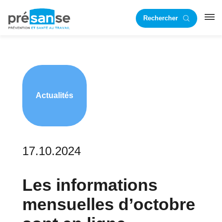
Passer
Passer
Rechercher
à
au
RST
la
contenu
navigation
principal
principale
Actualités
17.10.2024
Les informations
mensuelles d’octobre