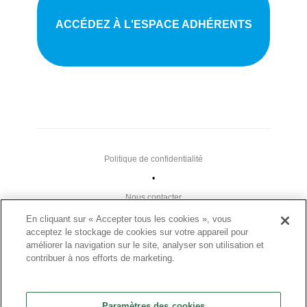
ACCÉDEZ À L'ESPACE ADHÉRENTS
Politique de confidentialité
•
Nous contacter
•
En cliquant sur « Accepter tous les cookies », vous
acceptez le stockage de cookies sur votre appareil pour
Liens utiles
améliorer la navigation sur le site, analyser son utilisation et
•
contribuer à nos efforts de marketing.
Plan du site
Paramètres des cookies
Paramètres des cookies