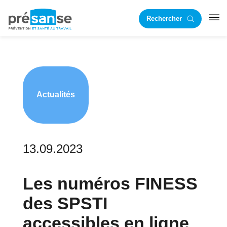
Passer
Passer
Rechercher
à
au
RST
la
contenu
navigation
principal
principale
Actualités
13.09.2023
Les numéros FINESS
des SPSTI
accessibles en ligne