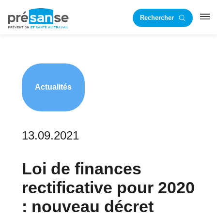
Passer
Passer
Rechercher
à
au
RST
la
contenu
navigation
principal
principale
Actualités
13.09.2021
Loi de finances
rectificative pour 2020
: nouveau décret