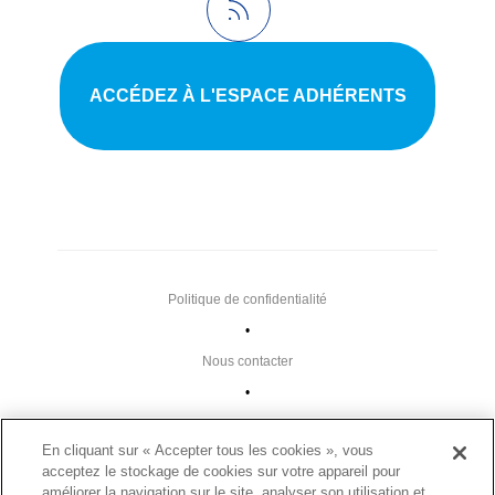
ACCÉDEZ À L'ESPACE ADHÉRENTS
Politique de confidentialité
•
Nous contacter
•
Liens utiles
En cliquant sur « Accepter tous les cookies », vous
•
acceptez le stockage de cookies sur votre appareil pour
Plan du site
améliorer la navigation sur le site, analyser son utilisation et