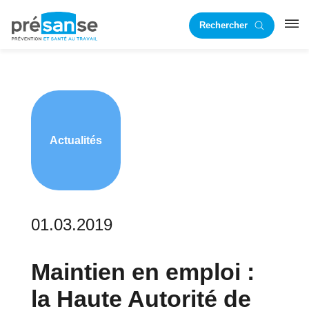
Passer
Passer
Rechercher
à
au
RST
la
contenu
navigation
principal
principale
Actualités
01.03.2019
Maintien en emploi :
la Haute Autorité de