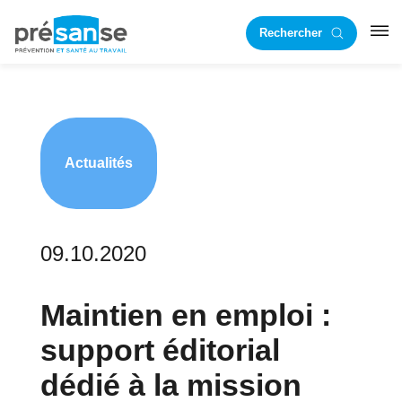
Passer
Passer
Rechercher
à
au
RST
la
contenu
navigation
principal
principale
Actualités
09.10.2020
Maintien en emploi :
support éditorial
dédié à la mission