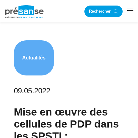
Passer
Passer
Rechercher
à
au
RST
la
contenu
navigation
principal
principale
Actualités
09.05.2022
Mise en œuvre des
cellules de PDP dans
les SPSTI :