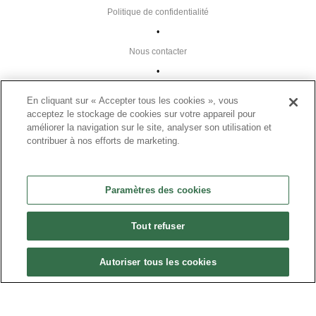
Politique de confidentialité
•
Nous contacter
•
Liens utiles
En cliquant sur « Accepter tous les cookies », vous
•
acceptez le stockage de cookies sur votre appareil pour
améliorer la navigation sur le site, analyser son utilisation et
Plan du site
contribuer à nos efforts de marketing.
Paramètres des cookies
•
Paramètres des cookies
FAQ
•
Tout refuser
CGU
•
Autoriser tous les cookies
Mentions légales
•
© 2024 Présanse Tous droits réservés