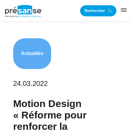
Passer
Passer
Rechercher
à
au
RST
la
contenu
navigation
principal
principale
Actualités
24.03.2022
Motion Design
« Réforme pour
renforcer la