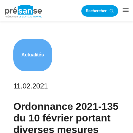
Passer
Passer
Rechercher
à
au
RST
la
contenu
navigation
principal
principale
Actualités
11.02.2021
Ordonnance 2021-135
du 10 février portant
diverses mesures