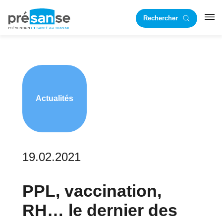
Passer
Passer
Rechercher
à
au
RST
la
contenu
navigation
principal
principale
Actualités
19.02.2021
PPL, vaccination,
RH… le dernier des