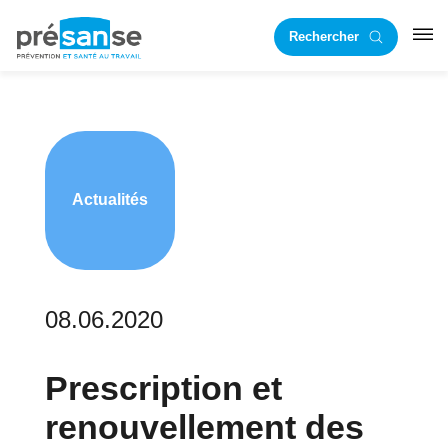
Passer
Passer
Rechercher
à
au
RST
la
contenu
navigation
principal
principale
Actualités
08.06.2020
Prescription et
renouvellement des