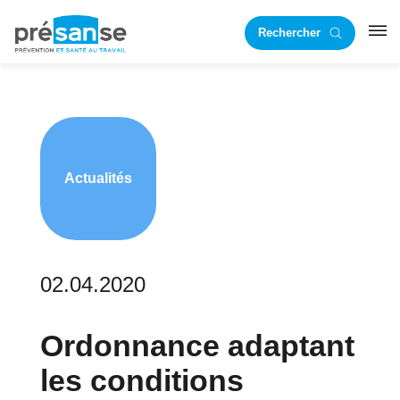
Passer
Passer
Rechercher
à
au
RST
la
contenu
navigation
principal
principale
Actualités
02.04.2020
Ordonnance adaptant
les conditions