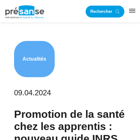
Passer
Passer
Rechercher
à
au
RST
la
contenu
navigation
principal
principale
Actualités
09.04.2024
Promotion de la santé
chez les apprentis :
nouveau guide INRS