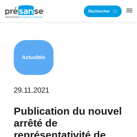
Passer
Passer
Rechercher
à
au
RST
la
contenu
navigation
principal
principale
Actualités
29.11.2021
Publication du nouvel
arrêté de
représentativité de