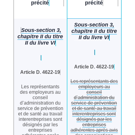
précité
précité
Sous-section 3,
Sous-section 3,
chapitre II du titre
chapitre II du titre
II du livre VI
II du livre VI
Article D. 4622-19
Article D. 4622-19
Les représentants des
Les représentants
employeurs au
des employeurs au
conseil
conseil
d’administration du
d’administration du
service de prévention
service de prévention
et de santé au travail
et de santé au travail
interentreprises sont
interentreprises sont
désignés par les
désignés par les
entreprises
entreprises
adhérentes après avis