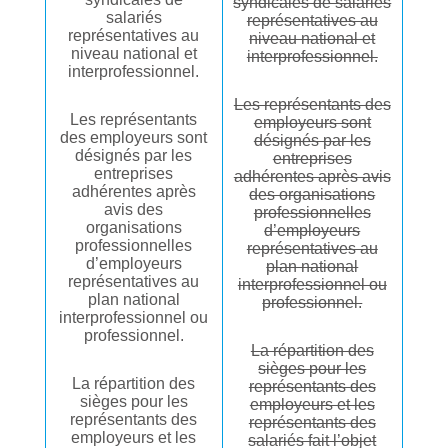
syndicales de salariés
salariés
représentatives au
représentatives au
niveau national et
niveau national et
interprofessionnel.
interprofessionnel.
Les représentants des
Les représentants
employeurs sont
des employeurs sont
désignés par les
désignés par les
entreprises
entreprises
adhérentes après avis
adhérentes après
des organisations
avis des
professionnelles
organisations
d’employeurs
professionnelles
représentatives au
d’employeurs
plan national
représentatives au
interprofessionnel ou
plan national
professionnel.
interprofessionnel ou
professionnel.
La répartition des
sièges pour les
La répartition des
représentants des
sièges pour les
employeurs et les
représentants des
représentants des
employeurs et les
salariés fait l’objet