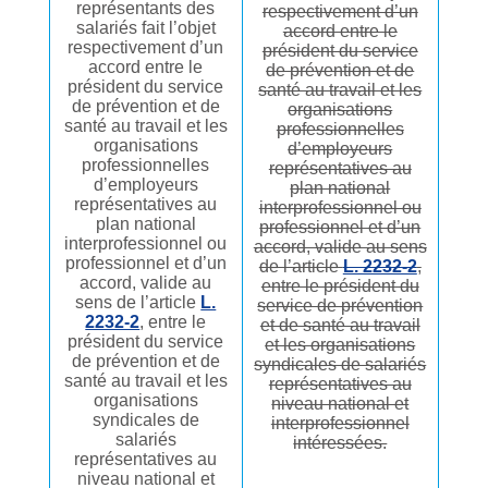
représentants des
respectivement d’un
salariés fait l’objet
accord entre le
respectivement d’un
président du service
accord entre le
de prévention et de
président du service
santé au travail et les
de prévention et de
organisations
santé au travail et les
professionnelles
organisations
d’employeurs
professionnelles
représentatives au
d’employeurs
plan national
représentatives au
interprofessionnel ou
plan national
professionnel et d’un
interprofessionnel ou
accord, valide au sens
professionnel et d’un
de l’article
L. 2232-2
,
accord, valide au
entre le président du
sens de l’article
L.
service de prévention
2232-2
, entre le
et de santé au travail
président du service
et les organisations
de prévention et de
syndicales de salariés
santé au travail et les
représentatives au
organisations
niveau national et
syndicales de
interprofessionnel
salariés
intéressées.
représentatives au
niveau national et