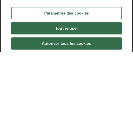
Paramètres des cookies
Politique de confidentialité
•
Tout refuser
Nous contacter
•
Autoriser tous les cookies
Liens utiles
•
Plan du site
Paramètres des cookies
•
FAQ
•
CGU
•
Mentions légales
•