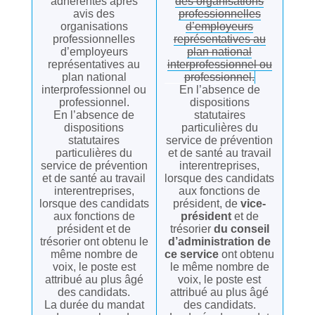
adhérentes après
des organisations
avis des
professionnelles
organisations
d’employeurs
professionnelles
représentatives au
d’employeurs
plan national
représentatives au
interprofessionnel ou
plan national
professionnel.
interprofessionnel ou
En l’absence de
professionnel.
dispositions
En l’absence de
statutaires
dispositions
particulières du
statutaires
service de prévention
particulières du
et de santé au travail
service de prévention
interentreprises,
et de santé au travail
lorsque des candidats
interentreprises,
aux fonctions de
lorsque des candidats
président, de
vice-
aux fonctions de
président
et de
président et de
trésorier
du conseil
trésorier ont obtenu le
d’administration de
même nombre de
ce service
ont obtenu
voix, le poste est
le même nombre de
attribué au plus âgé
voix, le poste est
des candidats.
attribué au plus âgé
La durée du mandat
des candidats.