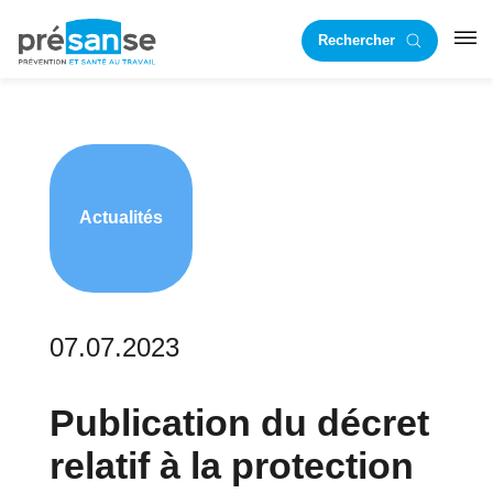
Passer
Passer
Rechercher
à
au
RST
la
contenu
navigation
principal
principale
Actualités
07.07.2023
Publication du décret
relatif à la protection