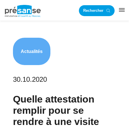
Passer
Passer
Rechercher
à
au
RST
la
contenu
navigation
principal
principale
Actualités
30.10.2020
Quelle attestation
remplir pour se
rendre à une visite