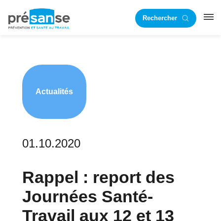
Passer
Passer
Rechercher
à
au
RST
la
contenu
navigation
principal
principale
Actualités
01.10.2020
Rappel : report des
Journées Santé-
Travail aux 12 et 13