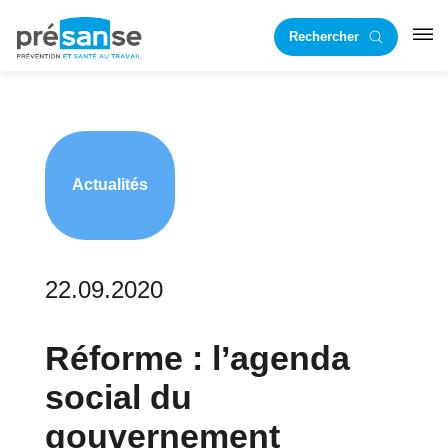
Passer
Passer
Rechercher
à
au
RST
la
contenu
navigation
principal
principale
Actualités
22.09.2020
Réforme : l’agenda
social du
gouvernement