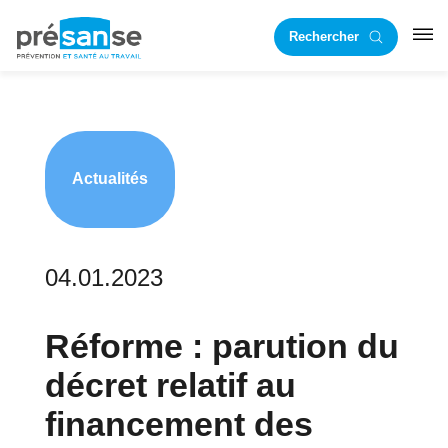
Passer
Passer
Rechercher
à
au
RST
la
contenu
navigation
principal
principale
Actualités
04.01.2023
Réforme : parution du
décret relatif au
financement des