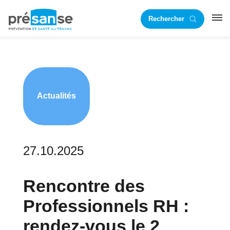
Passer
Passer
Rechercher
à
au
RST
la
contenu
navigation
principal
principale
Actualités
27.10.2025
Rencontre des
Professionnels RH :
rendez-vous le 2