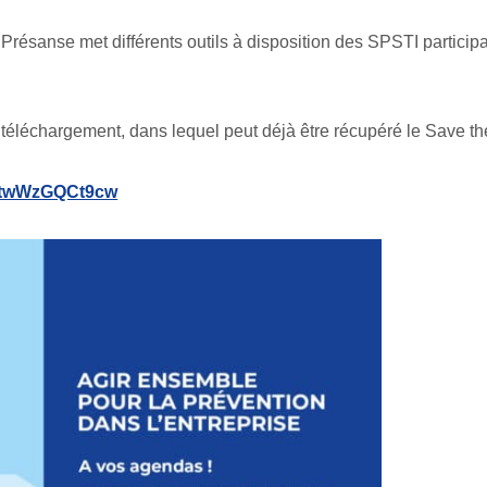
Présanse met différents outils à disposition des SPSTI particip
léchargement, dans lequel peut déjà être récupéré le Save the
qltwWzGQCt9cw