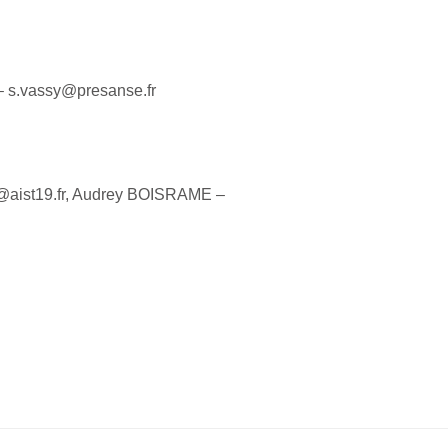
– s.vassy@presanse.fr
@aist19.fr, Audrey BOISRAME –