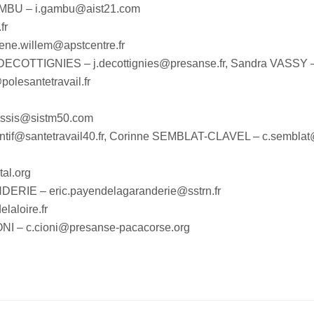
BU – i.gambu@aist21.com
fr
e.willem@apstcentre.fr
 DECOTTIGNIES – j.decottignies@presanse.fr, Sandra VASSY 
esantetravail.fr
ssis@sistm50.com
if@santetravail40.fr, Corinne SEMBLAT-CLAVEL – c.semblat
al.org
RIE – eric.payendelagaranderie@sstrn.fr
aloire.fr
 – c.cioni@presanse-pacacorse.org