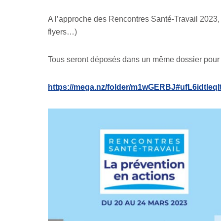
A l’approche des Rencontres Santé-Travail 2023, 
flyers…)
Tous seront déposés dans un même dossier pour té
https://mega.nz/folder/m1wGERBJ#ufL6idtle