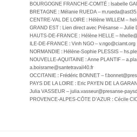
BOURGOGNE FRANCHE-COMTÉ : Isabelle GAM
BRETAGNE : Mélanie RUEDA – m.rueda@ast35.
CENTRE-VAL DE LOIRE : Hélène WILLEM – helen
GRAND EST : Lien direct avec Présanse – Julie
HAUTS-DE-FRANCE : Hélène HELLE – hhelle@pol
ILE-DE-FRANCE : Vinh NGO – v.ngo@ciamt.org
NORMANDIE : Hélène-Sophie PLESSIS – hs.ple
NOUVELLE-AQUITAINE : Anne PLANTIF – a.plant
a.boisrame@santetravail40.fr
OCCITANIE : Frédéric BONNET – f.bonnet@prest
PAYS DE LA LOIRE : Eric PAYEN DE LA GARANDE
Julia VASSEUR – julia.vasseur@presanse-paysdel
PROVENCE-ALPES-CÔTE D’AZUR : Cécile CIONI