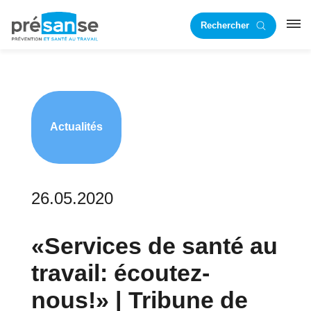
Passer
Passer
Rechercher
à
au
RST
la
contenu
navigation
principal
principale
Actualités
26.05.2020
«Services de santé au
travail: écoutez-
nous!» | Tribune de