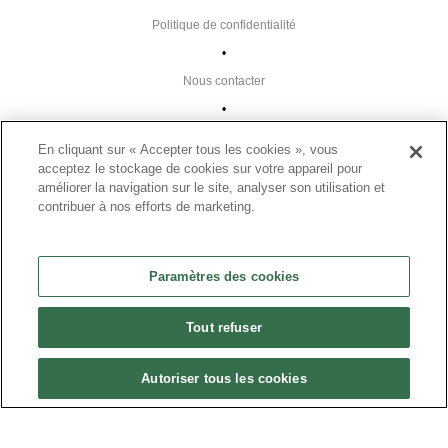
Politique de confidentialité
•
Nous contacter
•
Liens utiles
En cliquant sur « Accepter tous les cookies », vous
•
acceptez le stockage de cookies sur votre appareil pour
améliorer la navigation sur le site, analyser son utilisation et
Plan du site
contribuer à nos efforts de marketing.
Paramètres des cookies
•
Paramètres des cookies
FAQ
•
Tout refuser
CGU
•
Autoriser tous les cookies
Mentions légales
•
© 2024 Présanse Tous droits réservés