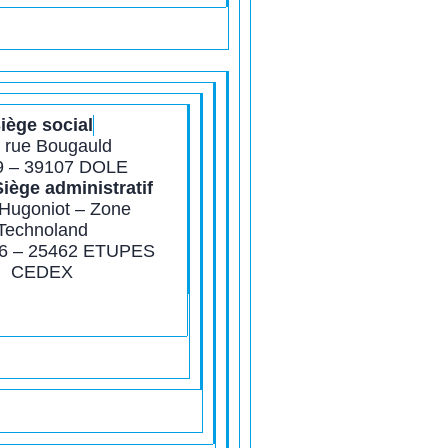
iège social
 rue Bougauld
9 – 39107 DOLE
Siège administratif
 Hugoniot – Zone
Technoland
6 – 25462 ETUPES
CEDEX