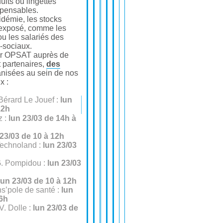
uits ou lingettes
spensables.
idémie, les stocks
 exposé, comme les
ou les salariés des
-sociaux.
par OPSAT auprès de
 partenaires,
des
nisées au sein de nos
x :
 Bérard Le Jouef :
lun
12h
z :
lun 23/03 de 14h à
23/03 de 10 à 12h
Technoland :
lun 23/03
G. Pompidou :
lun 23/03
lun 23/03 de 10 à 12h
ns’pole de santé :
lun
16h
V. Dolle :
lun 23/03 de