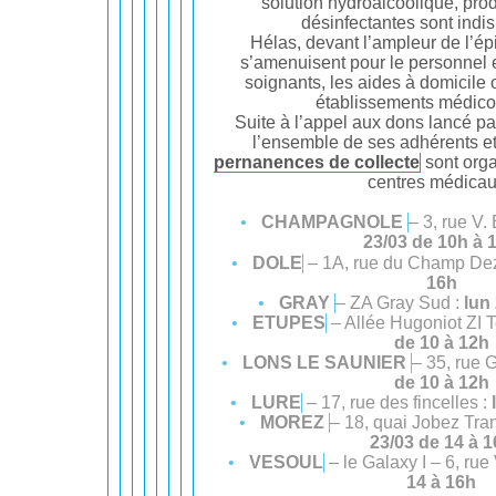
solution hydroalcoolique, prod
désinfectantes sont indi
Hélas, devant l’ampleur de l’ép
s’amenuisent pour le personnel
soignants, les aides à domicile 
établissements médico
Suite à l’appel aux dons lancé 
l’ensemble de ses adhérents et
pernanences de collecte
sont orga
centres médicau
CHAMPAGNOLE
– 3, rue V.
23/03 de 10h à 
DOLE
– 1A, rue du Champ De
16h
GRAY
– ZA Gray Sud :
lun 
ETUPES
– Allée Hugoniot ZI 
de 10 à 12h
LONS LE SAUNIER
– 35, rue 
de 10 à 12h
LURE
– 17, rue des fincelles :
MOREZ
– 18, quai Jobez Tra
23/03 de 14 à 
VESOUL
– le Galaxy I – 6, rue 
14 à 16h