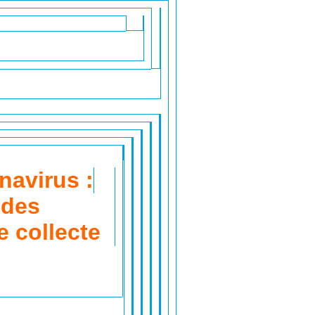
navirus :
 des
 collecte